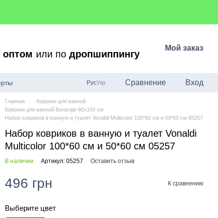
Мой заказ
о
оптом
или по
дропшиппингу
Сравнение
Вход
ерты
Рус
Укр
Главная
Коврики для ванной
Коврики для ванной Воналди 60x100 см
Набор ковриков в ванную и туалет Vonaldi Multicolor 100*60 см и 50*60 см 05257
Набор ковриков в ванную и туалет Vonaldi
Multicolor 100*60 см и 50*60 см 05257
В наличии
Артикул: 05257
Оставить отзыв
496 грн
К сравнению
Выберите цвет