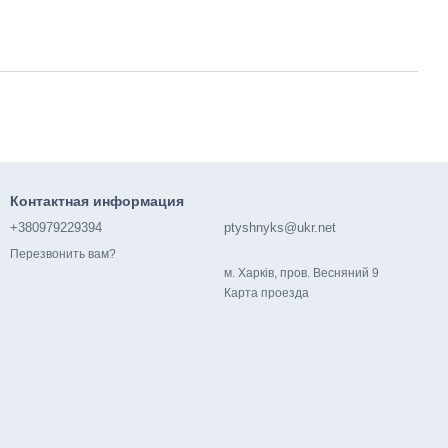
Контактная информация
+380979229394
ptyshnyks@ukr.net
Перезвонить вам?
м. Харків, пров. Весняний 9
Карта проезда