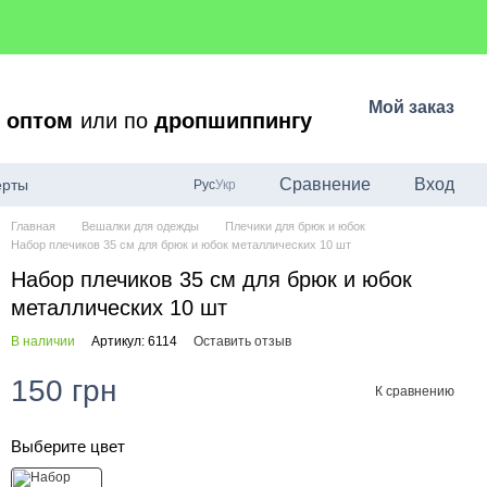
Мой заказ
о
оптом
или по
дропшиппингу
Сравнение
Вход
ерты
Рус
Укр
Главная
Вешалки для одежды
Плечики для брюк и юбок
Набор плечиков 35 см для брюк и юбок металлических 10 шт
Набор плечиков 35 см для брюк и юбок
металлических 10 шт
В наличии
Артикул: 6114
Оставить отзыв
150 грн
К сравнению
Выберите цвет