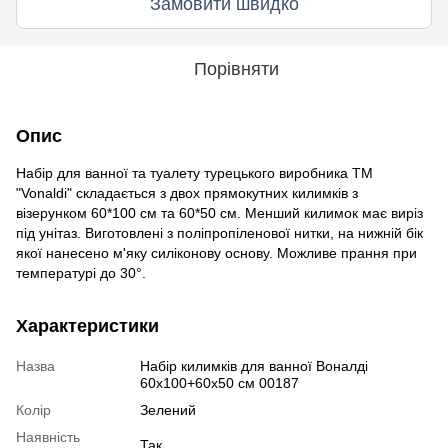
Замовити швидко
Порівняти
Опис
Набір для ванної та туалету турецького виробника ТМ
"Vonaldi" складається з двох прямокутних килимків з
візерунком 60*100 см та 60*50 см. Менший килимок має виріз
під унітаз. Виготовлені з поліпропіленової нитки, на нижній бік
якої нанесено м'яку силіконову основу. Можливе прання при
температурі до 30°.
Характеристики
Назва
Набір килимків для ванної Воналді
60x100+60x50 см 00187
Колір
Зелений
Наявність
Так