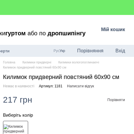
Мій кошик
ки
гуртом
або по
дропшипінгу
Порівняння
Вхід
ферти
Рус
Укр
Головна
Килимки придверні
Килимки вологопоглинаючі
Килимок придверний повстяний 60x90 см
Килимок придверний повстяний 60x90 см
Немає в наявності
Артикул: 1181
Написати відгук
217 грн
Порівняти
Виберіть колір