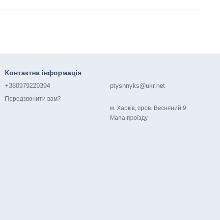
Контактна інформація
+380979229394
ptyshnyks@ukr.net
Передзвонити вам?
м. Харків, пров. Весняний 9
Мапа проїзду