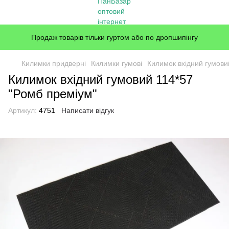
Продаж товарів тільки гуртом або по дропшипінгу
Килимки придверні
Килимки гумові
Килимок вхідний гумови
Килимок вхідний гумовий 114*57
"Ромб преміум"
Артикул:
4751
Написати відгук