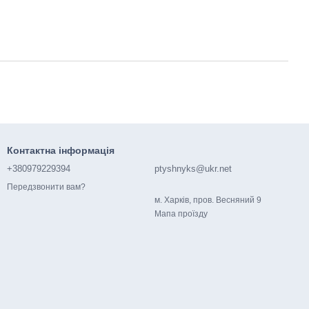
Контактна інформація
+380979229394
ptyshnyks@ukr.net
Передзвонити вам?
м. Харків, пров. Весняний 9
Мапа проїзду