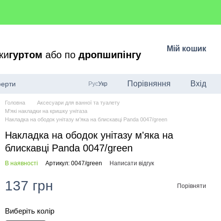
Мій кошик
ки
гуртом
або по
дропшипінгу
Порівняння
Вхід
ферти
Рус
Укр
Головна
Аксесуари для ванної та туалету
М'які накладки на кришку унітаза
Накладка на ободок унітазу м'яка на блискавці Panda 0047/green
Накладка на ободок унітазу м'яка на
блискавці Panda 0047/green
В наявності
Артикул: 0047/green
Написати відгук
137 грн
Порівняти
Виберіть колір