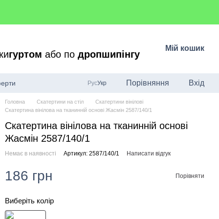
Мій кошик
ки
гуртом
або по
дропшипінгу
Порівняння
Вхід
ферти
Рус
Укр
Головна
Скатертини на стіл
Скатертини вінілові
Скатертина вінілова на тканинній основі Жасмін 2587/140/1
Скатертина вінілова на тканинній основі
Жасмін 2587/140/1
Немає в наявності
Артикул: 2587/140/1
Написати відгук
186 грн
Порівняти
Виберіть колір