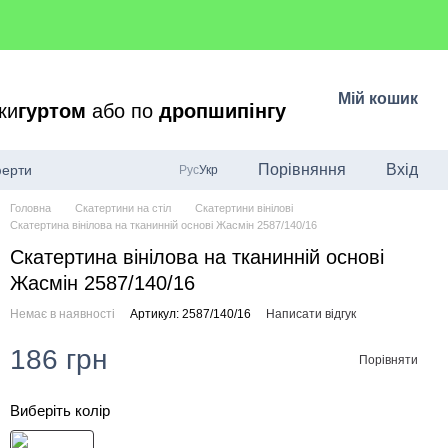
Мій кошик
ки
гуртом
або по
дропшипінгу
Порівняння
Вхід
ферти
Рус
Укр
Головна
Скатертини на стіл
Скатертини вінілові
Скатертина вінілова на тканинній основі Жасмін 2587/140/16
Скатертина вінілова на тканинній основі
Жасмін 2587/140/16
Немає в наявності
Артикул: 2587/140/16
Написати відгук
186 грн
Порівняти
Виберіть колір