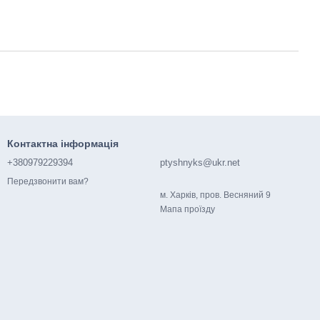
Контактна інформація
+380979229394
ptyshnyks@ukr.net
Передзвонити вам?
м. Харків, пров. Весняний 9
Мапа проїзду