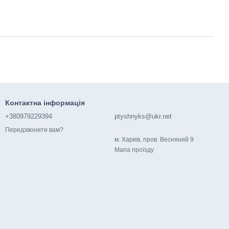
Контактна інформація
+380979229394
ptyshnyks@ukr.net
Передзвонити вам?
м. Харків, пров. Весняний 9
Мапа проїзду