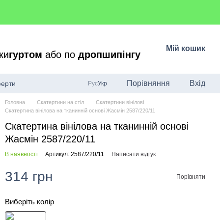
Мій кошик
ки
гуртом
або по
дропшипінгу
Порівняння
Вхід
ферти
Рус
Укр
Головна
Скатертини на стіл
Скатертини вінілові
Скатертина вінілова на тканинній основі Жасмін 2587/220/11
Скатертина вінілова на тканинній основі
Жасмін 2587/220/11
В наявності
Артикул: 2587/220/11
Написати відгук
314 грн
Порівняти
Виберіть колір