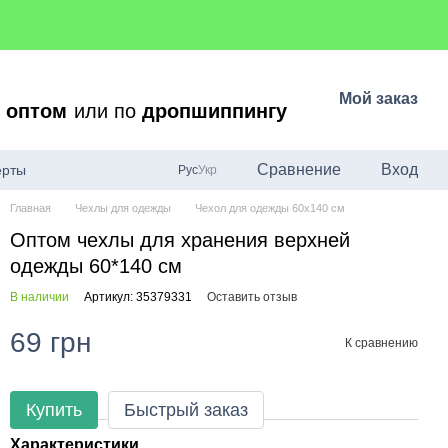
Мой заказ
о
оптом
или по
дропшиппингу
Сравнение
Вход
ерты
Рус
Укр
Главная
Чехлы для одежды
Чехол для одежды 60x140 см
Оптом чехлы для хранения верхней
одежды 60*140 см
В наличии
Артикул: 35379331
Оставить отзыв
69 грн
К сравнению
Купить
Быстрый заказ
Характеристики