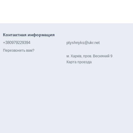
Контактная информация
+380979229394
ptyshnyks@ukr.net
Перезвонить вам?
м. Харків, пров. Весняний 9
Карта проезда