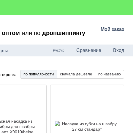
Мой заказ
о
оптом
или по
дропшиппингу
Сравнение
Вход
ерты
Рус
Укр
по популярности
сначала дешевле
по названию
ртировка: