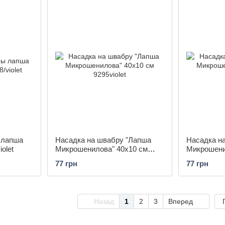
 лапша
Насадка на швабру "Лапша
Насадка н
olet
Микрошенилова" 40x10 см
Микрошени
9295violet
9295grey
77 грн
77 грн
Назад
1
2
3
Вперед