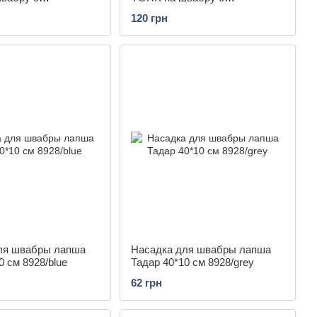
й зеленая
платформой малиновая
120 грн
ля швабры лапша
Насадка для швабры лапша
0 см 8928/blue
Тадар 40*10 см 8928/grey
62 грн