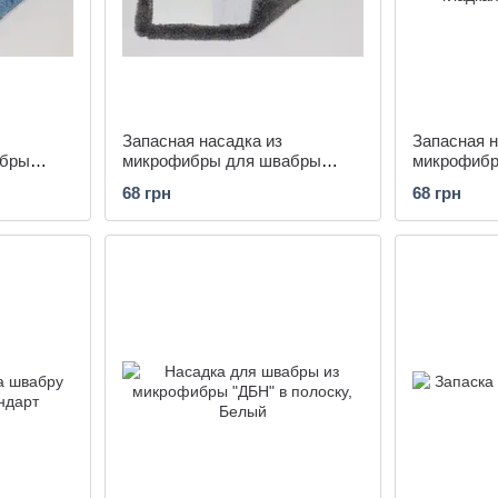
Запасная насадка из
Запасная н
абры
микрофибры для швабры
микрофибр
ue
гладкая арт. X9010/grey
гладкая арт
68 грн
68 грн