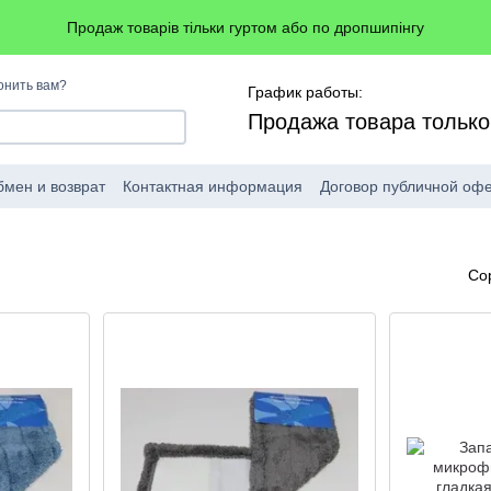
Продаж товарів тільки гуртом або по дропшипінгу
онить вам?
График работы:
Продажа товара тольк
мен и возврат
Контактная информация
Договор публичной оф
Со