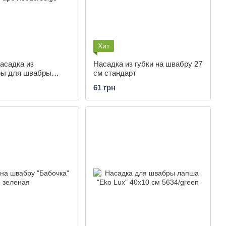
Хит
асадка из
Насадка из губки на швабру 27
ы для швабры
см стандарт
. X9010/beige
61 грн