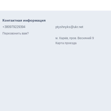
Контактная информация
+380979229394
ptyshnyks@ukr.net
Перезвонить вам?
м. Харків, пров. Весняний 9
Карта проезда