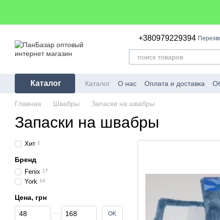
Перейти к основному контенту
+380979229394
Перезв
Каталог
Каталог
О нас
Оплата и доставка
Об
Главная
Швабры
Запаски на швабры
Запаски на швабры
Хит
1
Бренд
Fenix
17
York
14
Цена, грн
От Цена, грн
До Цена, грн
OK