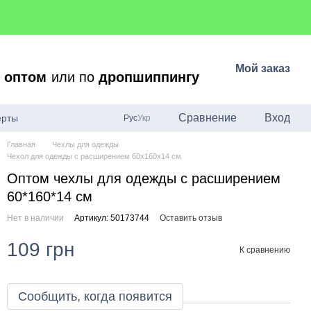
Мой заказ
о
оптом
или по
дропшиппингу
Сравнение
Вход
ерты
Рус
Укр
Главная
Чехлы для одежды
Чехол для одежды c расширением 60x160x14 см
Оптом чехлы для одежды с расширением
60*160*14 см
Нет в наличии
Артикул: 50173744
Оставить отзыв
109 грн
К сравнению
Сообщить, когда появится