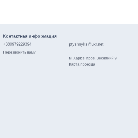
Контактная информация
+380979229394
ptyshnyks@ukr.net
Перезвонить вам?
м. Харків, пров. Весняний 9
Карта проезда