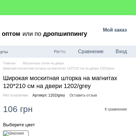
Мой заказ
о
оптом
или по
дропшиппингу
Сравнение
Вход
ерты
Рус
Укр
Главная
Москитные сетки на дверь
Широкая москитная шторка на магнитах 120*210 см на двери 1202/grey
Широкая москитная шторка на магнитах
120*210 см на двери 1202/grey
Нет в наличии
Артикул: 1202/grey
Оставить отзыв
106 грн
К сравнению
Выберите цвет