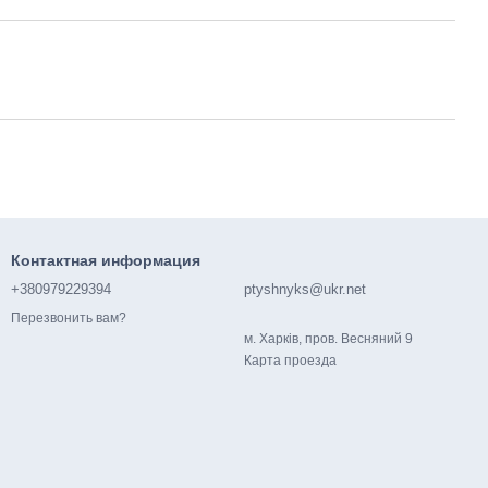
Контактная информация
+380979229394
ptyshnyks@ukr.net
Перезвонить вам?
м. Харків, пров. Весняний 9
Карта проезда